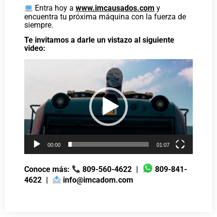
Entra hoy a
www.imcausados.com
y
encuentra tu próxima máquina con la fuerza de
siempre.
Te invitamos a darle un vistazo al siguiente
video:
Reproductor
de
vídeo
00:00
01:07
Conoce más:
809-560-4622
|
809-841-
4622
|
info@imcadom.com