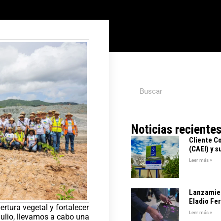
Noticias reciente
Cliente C
(CAEI) y s
Leer más »
Lanzamien
Eladio Fe
ertura vegetal y fortalecer
Leer más »
 julio, llevamos a cabo una