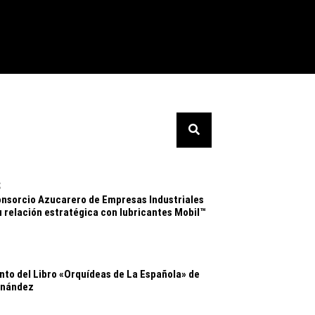
s
onsorcio Azucarero de Empresas Industriales
u relación estratégica con lubricantes Mobil™
to del Libro «Orquídeas de La Española» de
rnández