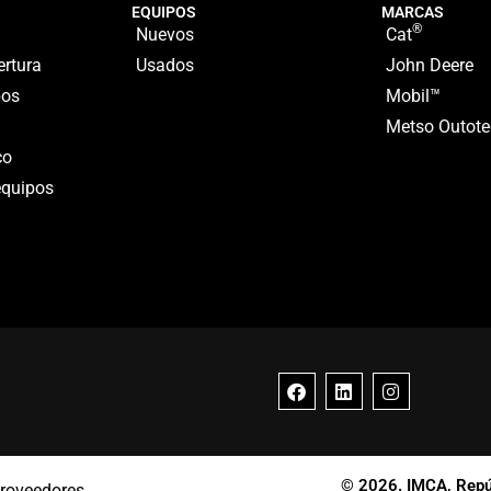
EQUIPOS
MARCAS
®
Nuevos
Cat
ertura
Usados
John Deere
pos
Mobil™
Metso Outote
co
equipos
© 2026. IMCA, Repúb
roveedores