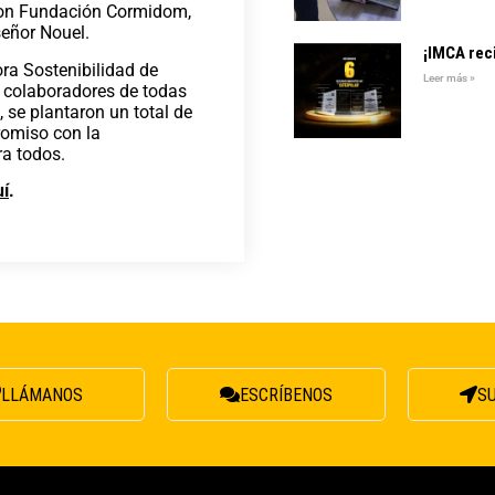
 con Fundación Cormidom,
eñor Nouel.
¡IMCA rec
ra Sostenibilidad de
Leer más »
e colaboradores de todas
, se plantaron un total de
romiso con la
ra todos.
uí
.
LLÁMANOS
ESCRÍBENOS
S